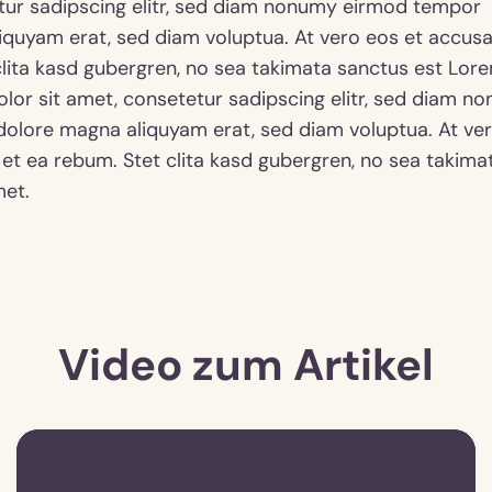
tur sadipscing elitr, sed diam nonumy eirmod tempor
liquyam erat, sed diam voluptua. At vero eos et accus
clita kasd gubergren, no sea takimata sanctus est Lor
lor sit amet, consetetur sadipscing elitr, sed diam n
dolore magna aliquyam erat, sed diam voluptua. At ve
et ea rebum. Stet clita kasd gubergren, no sea takima
met.
Video zum Artikel