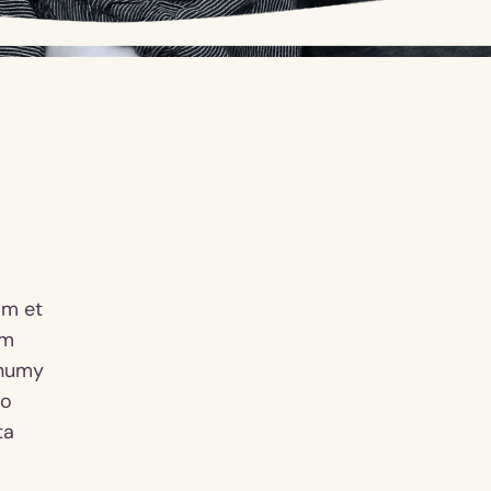
am et
em
onumy
ro
ta