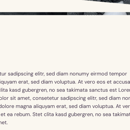
tur sadipscing elitr, sed diam nonumy eirmod tempor
liquyam erat, sed diam voluptua. At vero eos et accus
clita kasd gubergren, no sea takimata sanctus est Lor
lor sit amet, consetetur sadipscing elitr, sed diam n
dolore magna aliquyam erat, sed diam voluptua. At ve
et ea rebum. Stet clita kasd gubergren, no sea takima
met.