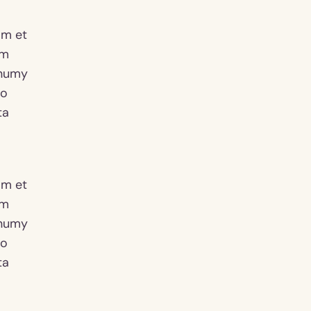
am et
em
onumy
ro
ta
am et
em
onumy
ro
ta