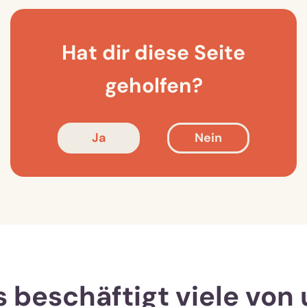
Hat dir diese Seite
geholfen?
Ja
Nein
 beschäftigt viele von